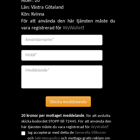
Ålder: 20
Län: Västra Götaland
Kön: Kvinna
För att använda den här tjänsten måste du
vara registrerad för
WyWallet
!
Skicka meddelande
20 kronor per mottaget meddelande
, för att avslutta
skicka kodordet STOPP till 72445. För att använda den
här tjänsten måste du vara registrerad för
WyWallet
!
Jag accepterar med detta de
Generella Villkoren
och
Sekretesspolicy
och mottaga gratis reklam om